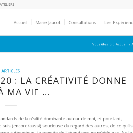
ATELIERS
Accueil
Marie Jaucot
Consultations
Les Expérien
Vous êtes ici :
Accueil
/
A
ARTICLES
20 : LA CRÉATIVITÉ DONNE
À MA VIE …
andards de la réalité dominante autour de moi, et pourtant,
Je suis (encore/aussi) soucieuse du regard des autres, de ce qu’ils
çon authentique. La pensée de l’abondance ne m’aide pas, à elle