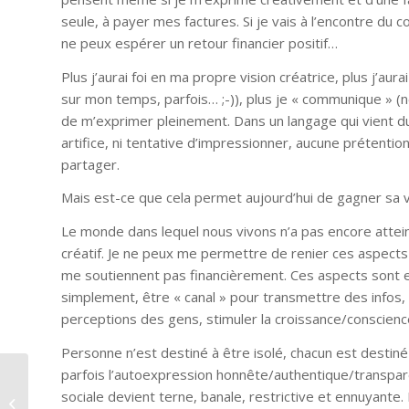
seule, à payer mes factures. Si je vais à l’encontre du co
ne peux espérer un retour financier positif…
Plus j’aurai foi en ma propre vision créatrice, plus j’au
sur mon temps, parfois… ;-)), plus je « communique » (n
de m’exprimer pleinement. Dans un langage qui vient d
artifice, ni tentative d’impressionner, aucune prétention 
partager.
Mais est-ce que cela permet aujourd’hui de gagner sa 
Le monde dans lequel nous vivons n’a pas encore attei
créatif. Je ne peux me permettre de renier ces aspects 
me soutiennent pas financièrement. Ces aspects sont es
simplement, être « canal » pour transmettre des infos, i
perceptions des gens, stimuler la croissance/conscien
Personne n’est destiné à être isolé, chacun est destin
parfois l’autoexpression honnête/authentique/transparent
NEWSLETTER MARS 2020 : La qualité
sociale devient terne, banale, restrictive et ennuyante. 
de « Présence à Moi » transcende