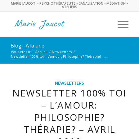
MARIE JAUCOT > PSYCHOTHÉRAPEUTE - CANALISATION - MÉDIATION -
ATELIERS
Blog - A la une
Vous êtes ici :
Accueil
/
Newsletters
/
Newsletter 100% toi – L’amour: Philosophie? Thérapie? – ...
NEWSLETTERS
NEWSLETTER 100% TOI
– L’AMOUR:
PHILOSOPHIE?
THÉRAPIE? – AVRIL