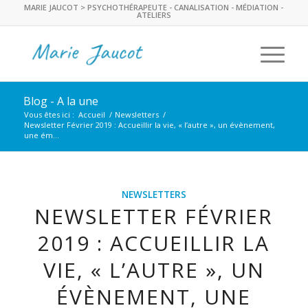
MARIE JAUCOT > PSYCHOTHÉRAPEUTE - CANALISATION - MÉDIATION -
ATELIERS
Blog - A la une
Vous êtes ici :
Accueil
/
Newsletters
/
Newsletter Février 2019 : Accueillir la vie, « l’autre », un évènement,
une ém...
NEWSLETTERS
NEWSLETTER FÉVRIER
2019 : ACCUEILLIR LA
VIE, « L’AUTRE », UN
ÉVÈNEMENT, UNE